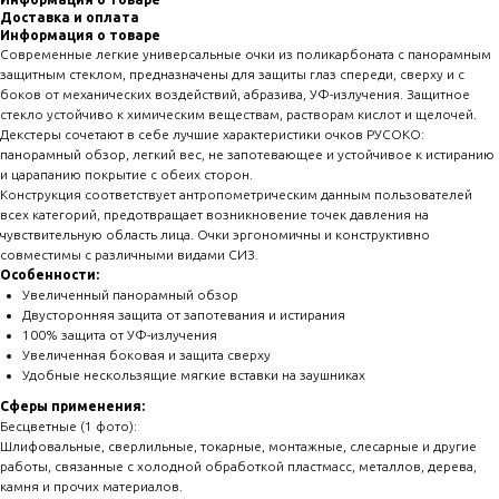
Доставка и оплата
Информация о товаре
Современные легкие универсальные очки из поликарбоната с панорамным
защитным стеклом, предназначены для защиты глаз спереди, сверху и с
боков от механических воздействий, абразива, УФ-излучения. Защитное
стекло устойчиво к химическим веществам, растворам кислот и щелочей.
Декстеры сочетают в себе лучшие характеристики очков РУСОКО:
панорамный обзор, легкий вес, не запотевающее и устойчивое к истиранию
и царапанию покрытие с обеих сторон.
Конструкция соответствует антропометрическим данным пользователей
всех категорий, предотвращает возникновение точек давления на
чувствительную область лица. Очки эргономичны и конструктивно
совместимы с различными видами СИЗ.
Особенности:
Увеличенный панорамный обзор
Двусторонняя защита от запотевания и истирания
100% защита от УФ-излучения
Увеличенная боковая и защита сверху
Удобные нескользящие мягкие вставки на заушниках
Сферы применения:
Бесцветные (1 фото):
Шлифовальные, сверлильные, токарные, монтажные, слесарные и другие
работы, связанные с холодной обработкой пластмасс, металлов, дерева,
камня и прочих материалов.