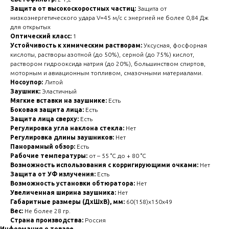
Защита от высокоскоростных частиц:
Защита от
низкоэнергетического удара V=45 м/с с энергией не более 0,84 Дж
для открытых
Оптический класс:
1
Устойчивость к химическим растворам:
Уксусная, фосфорная
кислоты, растворы азотной (до 50%), серной (до 75%) кислот,
раствором гидрооксида натрия (до 20%), большинством спиртов,
моторным и авиационным топливом, смазочными материалами.
Носоупор:
Литой
Заушник:
Эластичный
Мягкие вставки на заушнике:
Есть
Боковая защита лица:
Есть
Защита лица сверху:
Есть
Регулировка угла наклона стекла:
Нет
Регулировка длины заушников:
Нет
Панорамный обзор:
Есть
Рабочие температуры:
от – 55 °С до + 80 °С
Возможность использования с корригирующими очками:
Нет
Защита от УФ излучения:
Есть
Возможность установки обтюратора:
Нет
Увеличенная ширина заушника:
Нет
Габаритные размеры (ДхШхВ), мм:
60(158)х150х49
Вес:
Не более 28 гр.
Страна производства:
Россия
Информация о товаре