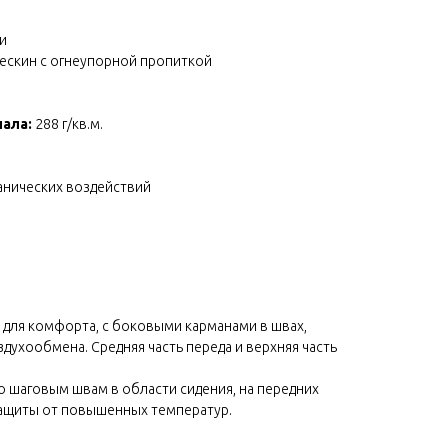
и
ескин с огнеупорной пропиткой
иала:
288 г/кв.м.
нических воздействий
е для комфорта, с боковыми карманами в швах,
духообмена. Средняя часть переда и верхняя часть
о шаговым швам в области сидения, на передних
защиты от повышенных температур.