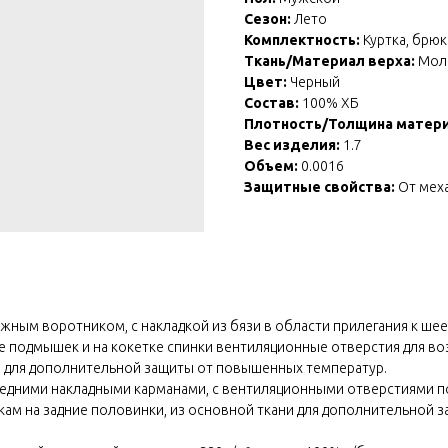
Сезон:
Лето
Комплектность:
Куртка, брюк
Ткань/Материал верха:
Мол
Цвет:
Черный
Состав:
100% ХБ
Плотность/Толщина матер
Вес изделия:
1.7
Объем:
0.0016
Защитные свойства:
От меха
ожным воротником, с накладкой из бязи в области прилегания к ше
не подмышек и на кокетке спинки вентиляционные отверстия для воз
и для дополнительной защиты от повышенных температур.
ередними накладными карманами, с вентиляционными отверстиями п
кам на задние половинки, из основной ткани для дополнительной 