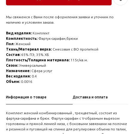
Мы свяжемся с Вами после оформления заявки и уточним по
наличию и условиям заказа.
Вид изделия:
Комплект
Комплектность:
Фартук-сарафан,брюки
Пол:
Женский
Ткань/Материал верха:
Смесовая с ВО пропиткой
Состав:
65% ПЭ, 35% ХБ
Плотность/Толщина материала:
115г/кв.м.
Сезон:
Универсальный
Назначение:
Сфера услуг
Вес изделия:
0.4
Объем:
0.0016
Информация о товаре
Доставка и оплата
Комплект женский комбинированный , трехцветный, состоит из
фартука-сарафана и брюк. Фартук-сарафан с V-образным вырезом
горловины и прямой линией низа, с боковыми завязками на полочке
и резинкой и пуговицей на спинке для регулировки объема по талии,