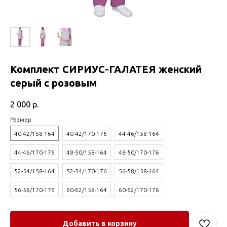
Комплект СИРИУС-ГАЛАТЕЯ женский
серый с розовым
2 000
р.
Размер
40-42/158-164
40-42/170-176
44-46/158-164
44-46/170-176
48-50/158-164
48-50/170-176
52-54/158-164
52-54/170-176
56-58/158-164
56-58/170-176
60-62/158-164
60-62/170-176
Добавить в корзину