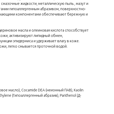
, смазочные жидкости, металлическую пыль , мазут и
етании гипоаллергенным абразивом, поверхностно-
гчающими компонентами обеспечивают бережную и
ицериновое масла и олеиновая кислота способствует
кожи, активизируют липидный обмен,
нкции эпидермиса и удерживает влагу в коже.
кожи, легко смывается проточной водой.
оровое масло), Cocamide DEA (неионный ПАВ), Kaolin
thylene (Гипоаллергенный абразив), Panthenol (Д-