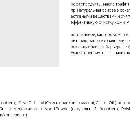
нефтепродукты, масла, графит
пр. Натуральная основа в соч
активными веществами и смя
эффективную очистку кожи. Р
астительное, касторовое , гл
питанию, защите и смягчению 
восстанавливают барьерные фу
Удаляет неприятные запахи с 
сорбент), Olive Oil bland (Смесь оливковых масел), Castor Oil (каст
an Gum (камедь ксантана), Wood Powder (натуральный абсорбент), Poly
ик/консервант)