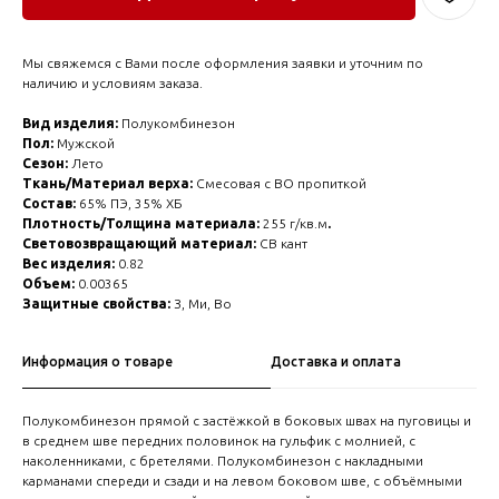
Мы свяжемся с Вами после оформления заявки и уточним по
наличию и условиям заказа.
Вид изделия:
Полукомбинезон
Пол:
Мужской
Сезон:
Лето
Ткань/Материал верха:
Смесовая с ВО пропиткой
Состав:
65% ПЭ, 35% ХБ
Плотность/Толщина материала:
255 г/кв.м
.
Световозвращающий материал:
СВ кант
Вес изделия:
0.82
Объем:
0.00365
Защитные свойства:
З, Ми, Во
Информация о товаре
Доставка и оплата
Полукомбинезон прямой с застёжкой в боковых швах на пуговицы и
в среднем шве передних половинок на гульфик с молнией, с
наколенниками, с бретелями. Полукомбинезон с накладными
карманами спереди и сзади и на левом боковом шве, с объёмными