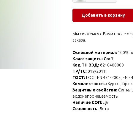
Добавить в корзину
Мы свяжемся с Вами после оф
заказа.
Основной материал:
100% по
Класс защиты Со:
3
Код ТН ВЭД:
6210400000
ТР/ТС:
019/2011
ГОСТ:
ГОСТ EN 471-2003, EN 343
Комплектность:
Куртка, брюк
Защитные свойства:
Сигналь
водонепронецаемость
Наличие СОП:
Да
Сезонность:
Лето