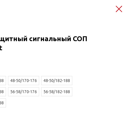
щитный сигнальный СОП
t
88
48-50/170-176
48-50/182-188
88
56-58/170-176
56-58/182-188
88