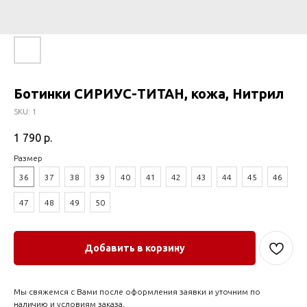
Ботинки СИРИУС-ТИТАН, кожа, Нитрил
SKU:
1
1 790
р.
Размер
36
37
38
39
40
41
42
43
44
45
46
47
48
49
50
Добавить в корзину
Мы свяжемся с Вами после оформления заявки и уточним по
наличию и условиям заказа.