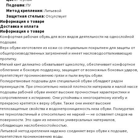
Подошва:
ПУ
Метод крепления:
Литьевой
Защитная стелька:
Отсутствует
Информация о товаре
Доставка и оплата
Информация о товаре
Комфортная рабочая обувь для всех видов деятельности на однослойной
подошве.
Верх обуви изготовлен из кожи со специальным покрытием для защиты от
общепроизводственных загрязнений и имеет масловодоотталкивающую
пропитку.
Мягкий кант деликатно обхватывает щиколотку, обеспечивает комфортное
облегание и боковую поддержку, защищает от возможных боковых ударов,
препятствует проникновению грязи и пыли внутрь обуви.
Полиуретановые подошвы для специальной обуви обладают рядом
преимуществ. При относительно низкой плотности материала и малой массе
подошвы рабочей обуви имеют высокие прочностные характеристики и
сопротивление к истиранию. Они устойчивы к многократному изгибу и
прекрасно крепятся к верху обуви. Также они имеют высокие
теплозащитные свойства и водонепроницаемость низа обуви. Полиуретан
не термопластичный и относительно не маркий — не оставляет следов на
поверхности. Это один из немногих универсальных материалов,
обладающих маслобензостойкостью.
Литьевой метод крепления надежно соединяет верх обуви к подошве,
препятствуя проникновению воды.