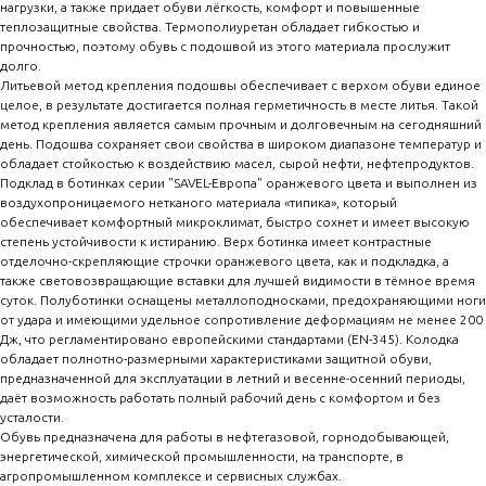
нагрузки, а также придает обуви лёгкость, комфорт и повышенные
теплозащитные свойства. Термополиуретан обладает гибкостью и
прочностью, поэтому обувь с подошвой из этого материала прослужит
долго.
Литьевой метод крепления подошвы обеспечивает с верхом обуви единое
целое, в результате достигается полная герметичность в месте литья. Такой
метод крепления является самым прочным и долговечным на сегодняшний
день. Подошва сохраняет свои свойства в широком диапазоне температур и
обладает стойкостью к воздействию масел, сырой нефти, нефтепродуктов.
Подклад в ботинках серии "SAVEL-Европа" оранжевого цвета и выполнен из
воздухопроницаемого нетканого материала «типика», который
обеспечивает комфортный микроклимат, быстро сохнет и имеет высокую
степень устойчивости к истиранию. Верх ботинка имеет контрастные
отделочно-скрепляющие строчки оранжевого цвета, как и подкладка, а
также световозвращающие вставки для лучшей видимости в тёмное время
суток. Полуботинки оснащены металлоподносками, предохраняющими ноги
от удара и имеющими удельное сопротивление деформациям не менее 200
Дж, что регламентировано европейскими стандартами (EN-345). Колодка
обладает полнотно-размерными характеристиками защитной обуви,
предназначенной для эксплуатации в летний и весенне-осенний периоды,
даёт возможность работать полный рабочий день с комфортом и без
усталости.
Обувь предназначена для работы в нефтегазовой, горнодобывающей,
энергетической, химической промышленности, на транспорте, в
агропромышленном комплексе и сервисных службах.