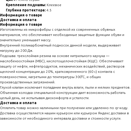
Крепление подошвы:
Клеевое
Глубина протектора:
4.5
Информация о товаре
Доставка и оплата
Информация о товаре
Изготовлены из микрофибры с отделкой из современных обувных
материалов, что обеспечивает необходимые защитные функции обуви и
значительно уменьшает массу.
Внутренний поликарбонатный подносок данной модели, выдерживает
нагрузку до 200 Дж.
Подошва: трехслойная резина на основе нитрильного каучука —
маслобензостойкая (МБС), кислотощелочестойкая (КЩС). Обеспечивает
защиту от нефти, нефтепродуктов, механических воздействий, растворов
щелочей концентрации до 20%, кратковременного (60 с) контакта с
поверхностями, нагретыми до температуры 300°С, и общих
производственных загрязнений.
Глухой клапан исключает попадание внутрь влаги, пыли и мелких предметов.
Объемная колодка специальной конструкции дает возможность работать
целый день, не испытывая дискомфорта и усталости.
Доставка и оплата
Оплатить товар можно наличными при получении или удаленно по qr-коду.
Доставка осуществляется нашим курьером или курьером Яндекс доставки в
зависимости от необходимого интервала доставки и стоимости услуги.