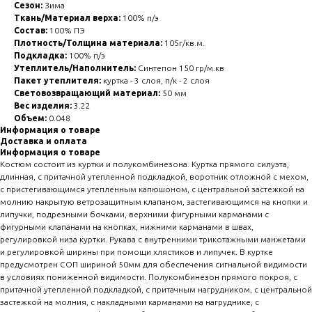
Сезон:
Зима
Ткань/Материал верха:
100% п/э
Состав:
100% ПЭ
Плотность/Толщина материала:
105г/кв.м.
Подкладка:
100% п/э
Утеплитель/Наполнитель:
Синтепон 150 гр/м.кв
Пакет утеплителя:
куртка - 3 слоя, п/к - 2 слоя
Световозвращающий материал:
50 мм
Вес изделия:
3.22
Объем:
0.048
Информация о товаре
Доставка и оплата
Информация о товаре
Костюм состоит из куртки и полукомбинезона. Куртка прямого силуэта,
длинная, с притачной утепленной подкладкой, воротник отложной с мехом,
с пристегивающимся утепленным капюшоном, с центральной застежкой на
молнию накрытую ветрозащитным клапаном, застегивающимся на кнопки и
липучки, подрезными бочками, верхними фигурными карманами с
фигурными клапанами на кнопках, нижними карманами в швах,
регулировкой низа куртки. Рукава с внутренними трикотажными манжетами
и регулировкой ширины при помощи хлястиков и липучек. В куртке
предусмотрен СОП шириной 50мм для обеспечения сигнальной видимости
в условиях пониженной видимости. Полукомбинезон прямого покроя, с
притачной утепленной подкладкой, с притачным нагрудником, с центральной
застежкой на молния, с накладными карманами на нагруднике, с