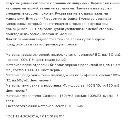
ветрозащитным клапаном с потайными липучками. Куртка с нижними
накладными полуобъёмными карманами. Плечевые швы куртки
смещены в сторону полочек. Рукава втачные с трикотажными
манжетами. Внутренний воротник из флиса. Куртка со съемным
капюшоном, который пристегивается к горловине куртки при
помощи молнии. Подкладка куртки утепленная, с левой стороны
подкладки накладной карман на молнии.
Для обозначения видимости в темное время суток в куртке
предусмотрены светоотражающие полосы.
Материал верха основной: полиэфирная с пропиткой ВО, пл.130 г/м2
, состав 100% ПЭ. Цвет: темно-синий.
Материал верха отделочный: полиэфирная с пропиткой ВО, пл.130 г/
м2 , состав 100% ПЭ. Цвет: черный.
Материал подкладки: ткань подкладочная полиэфирная, состав:100%
ПЭ, пл.60г/м2. Цвет: черный.
Материал внутреннего воротника: Флис, состав: 100%ПЭ, пл.180г/м2.
Цвет: черный.
Материал утеплителя: Синтепон 150 г/м2, состав: 100%ПЭ. куртка – 3
слоя.
Светоотражающий материал: лента СОП 50 мм.
ГОСТ 12.4.303-2016, ТР ТС 019/2011