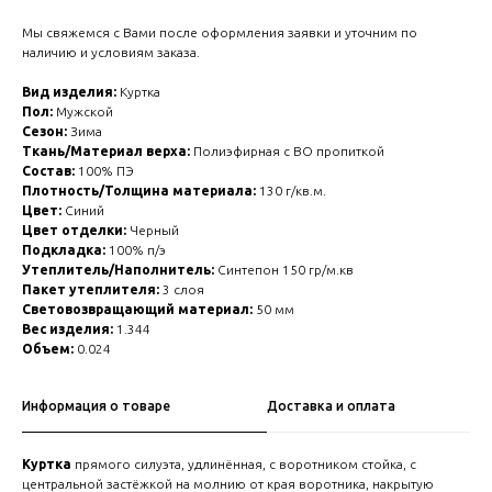
Мы свяжемся с Вами после оформления заявки и уточним по
наличию и условиям заказа.
Вид изделия:
Куртка
Пол:
Мужской
Сезон:
Зима
Ткань/Материал верха:
Полиэфирная с ВО пропиткой
Состав:
100% ПЭ
Плотность/Толщина материала:
130 г/кв.м.
Цвет:
Синий
Цвет отделки:
Черный
Подкладка:
100% п/э
Утеплитель/Наполнитель:
Синтепон 150 гр/м.кв
Пакет утеплителя:
3 слоя
Световозвращающий материал:
50 мм
Вес изделия:
1.344
Объем:
0.024
Информация о товаре
Доставка и оплата
Куртка
прямого силуэта, удлинённая, с воротником стойка, с
центральной застёжкой на молнию от края воротника, накрытую