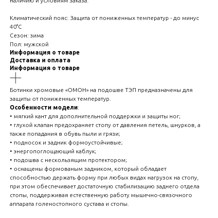
наличию и условиям заказа.
Климатический пояс:
Защита от пониженных температур - до минус
40°С
Сезон:
зима
Пол:
мужской
Информация о товаре
Доставка и оплата
Информация о товаре
Ботинки хромовые «ОМОН» на подошве ТЭП предназначены для
защиты от пониженных температур.
Особенности модели
:
• мягкий кант для дополнительной поддержки и защиты ног;
• глухой клапан предохраняет стопу от давления петель, шнурков, а
также попадания в обувь пыли и грязи;
• подносок и задник формоустойчивые;
• энергопоглощающий каблук;
• подошва с нескользящим протектором;
• оснащены формованым задником, который обладает
способностью держать форму при любых видах нагрузок на стопу,
при этом обеспечивает достаточную стабилизацию заднего отдела
стопы, поддерживая естественную работу мышечно-связочного
аппарата голеностопного сустава и стопы.