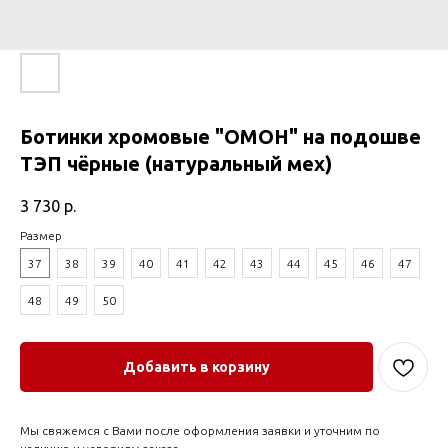
Ботинки хромовые "ОМОН" на подошве
ТЭП чёрные (натуральный мех)
3 730
р.
Размер
37
38
39
40
41
42
43
44
45
46
47
48
49
50
Добавить в корзину
Мы свяжемся с Вами после оформления заявки и уточним по