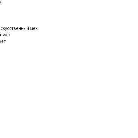
а
скусственный мех
твует
ует